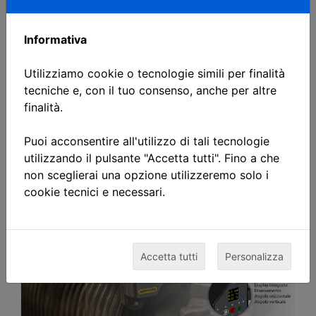
ed ottenere tutti i vantaggi che esso può darvi
serve la giusta formazione e in Azzurra Tecnology
Informativa
S.r.l. abbiamo le competenze e gli strumenti
necessari per la formazione del vostro personale e
Utilizziamo cookie o tecnologie simili per finalità
per fornirvi tutta l'assistenza necessaria.
tecniche e, con il tuo consenso, anche per altre
finalità.
SCARICA LA BROCHURE
Puoi acconsentire all'utilizzo di tali tecnologie
utilizzando il pulsante "Accetta tutti". Fino a che
non sceglierai una opzione utilizzeremo solo i
cookie tecnici e necessari.
Accetta tutti
Personalizza