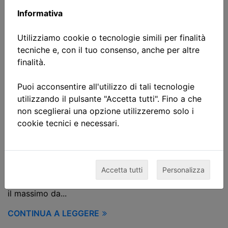
Informativa
Utilizziamo cookie o tecnologie simili per finalità
tecniche e, con il tuo consenso, anche per altre
Gruppo Crosa Service certifica
finalità.
3 persone nell'allineamento
Puoi acconsentire all'utilizzo di tali tecnologie
alberi
utilizzando il pulsante "Accetta tutti". Fino a che
non sceglierai una opzione utilizzeremo solo i
12/05/2021
cookie tecnici e necessari.
Anche Gruppo Crosa Service si è dotato del sistema di
allineamento alberi XT770 di Easy-Laser che
consentirà loro di effettuare l'allineamento di tutte le
macchine in maniera più efficiente e di documentare i
Accetta tutti
Personalizza
risultati facilmente ed in modo dettagliato.Per ottenere
il massimo da...
CONTINUA A LEGGERE