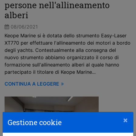
persone nell'allineamento
alberi
08/06/2021
Keope Marine si è dotata dello strumento Easy-Laser
XT770 per effettuare l'allineamento dei motori a bordo
degli yachts. Contestualmente alla consegna del
nuovo strumento abbiamo organizzato il corso di
formazione sull'allineamento alberi al quale hanno
partecipato il titolare di Keope Marine...
CONTINUA A LEGGERE
×
Gestione cookie